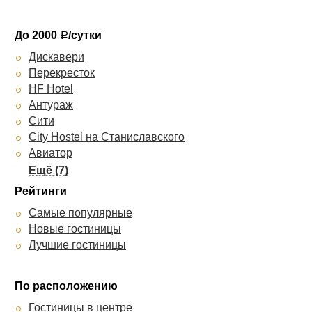
До 2000
/сутки
Р
Дискавери
Перекресток
HF Hotel
Антураж
Сити
City Hostel на Станиславского
Авиатор
Аврора
Северная
Рейтинги
Альтерна
Самые популярные
Ассоль
Новые гостиницы
Global Sky Hotel
Лучшие гостиницы
Набережная
ДК
По расположению
Гостиницы в центре