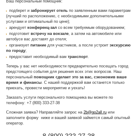
Ваш персональный помощник:
подберет и
забронирует
отель
по заявленным вами параметрам
(лучший по расположению, с необходимыми дополнительными
услугами и оптимальный по цене);
арендует
конференц-зал
со всем требуемым оборудованием;
подготовит
встречу на вокзале
, а затем на автомобиле или
автобусе вас доставят до отеля;
организует
питание
для участников, а после устроит
экскурсию
по городу
;
предоставит необходимый вам
транспорт
.
Теперь у вас нет необходимости предварительно посещать город
предстоящего события для решения всех этих вопросов. Наш
персональный
помощник сделает это за вас, сэкономив ваше
время и финансы
. С нашей поддержкой вам останется только
приехать, провести мероприятие и уехать!
Заказать услуги персонального помощника вы можете по
телефону: +7 (800) 333-27-38
Сложная заявка? Направляйте запрос на
2b@go2all.ru
или
заполните форму ниже и вашей заявкой займется самый опытный
оператор.
8 (800) 333-27-38