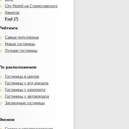
City Hostel на Станиславского
Авиатор
Аврора
Северная
Рейтинги
Альтерна
Самые популярные
Ассоль
Новые гостиницы
Global Sky Hotel
Лучшие гостиницы
Набережная
ДК
По расположению
Гостиницы в центре
Гостиницы у ж/д вокзала
Гостиницы у аэропорта
Гостиницы у автовокзала
Загородные гостиницы
Эконом
Скидки и спецпредложения