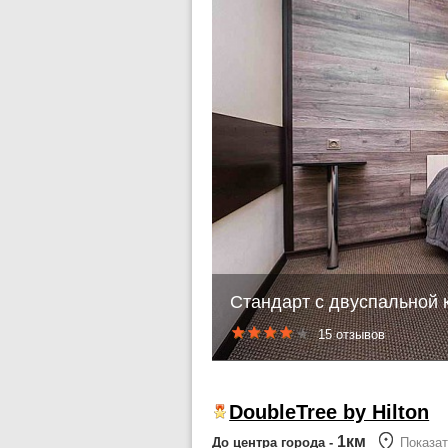
Стандарт с двуспальной 
15 отзывов
DoubleTree by Hilton
1км
До центра города -
Показат