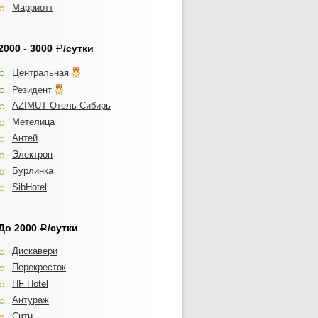
Марриотт
2000 - 3000
/сутки
Р
Центральная
Резидент
AZIMUT Отель Сибирь
Метелица
Антей
Электрон
Бурлинка
SibHotel
До 2000
/сутки
Р
Дискавери
Перекресток
HF Hotel
Антураж
Сити