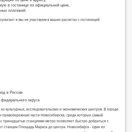
ую в гостинице по официальной цене,
ьных платежей.
ультант и мы не участвуем в ваших расчетах с гостиницей.
род в России
 федерального округа
 из культурных, исследовательских и экономических центров. В городе
и правобережную части Новосибирска, среди которых самый
с тринадцатью станциями метро позволяет быстро добраться с
 от станции Площадь Маркса до центра. Новосибирск - один из