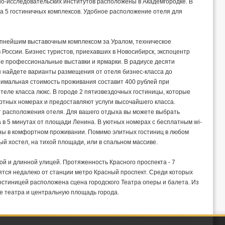
но-исследовательских институтов расположены в Академгородке. В
да 5 гостиничных комплексов. Удобное расположение отеля для
упнейшим выставочным комплексом за Уралом, техническое
 России. Бизнес туристов, приехавших в Новосибирск, экспоцентр
е профессиональные выставки и ярмарки. В радиусе десяти
 найдете варианты размещения от отеля бизнес-класса до
нимальная стоимость проживания составит 400 рублей при
отеле класса люкс. В городе 2 пятизвездочных гостиницы, которые
тных номерах и предоставляют услуги высочайшего класса.
т расположения отеля. Для вашего отдыха вы можете выбрать
 в 5 минутах от площади Ленина. В уютных номерах с бесплатным wi-
рены в комфортном проживании. Помимо элитных гостиниц в любом
й хостел, на тихой площади, или в спальном массиве.
ой и длинной улицей. Протяженность Красного проспекта - 7
ятся недалеко от станции метро Красный проспект. Среди которых
остиницей расположена сцена городского Театра оперы и балета. Из
е театра и центральную площадь города.