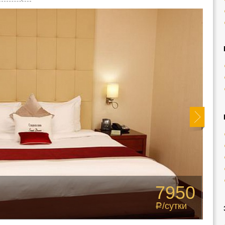
7950
/сутки
Р