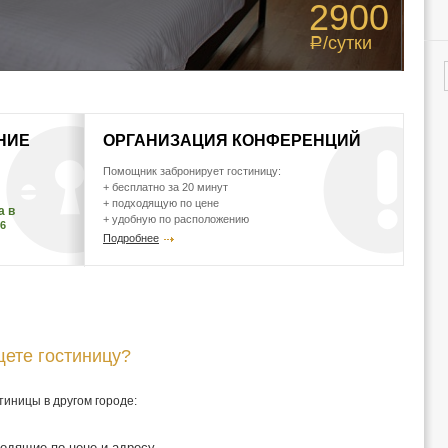
2900
/сутки
Р
НИЕ
ОРГАНИЗАЦИЯ КОНФЕРЕНЦИЙ
Помощник забронирует гостиницу:
+ бесплатно за 20 минут
+ подходящую по цене
а в
+ удобную по расположению
46
Подробнее
щете гостиницу?
тиницы в другом городе:
одящие по цене и адресу,