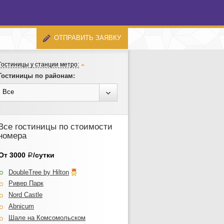
ОТПРАВИТЬ ЗАЯВКУ
Гостиницы у станции метро:
Гостиницы по районам:
Все
Все гостиницы по стоимости
номера
От 3000
/сутки
Р
DoubleTree by Hilton
Ривер Парк
Nord Castle
Abnicum
Шале на Комсомольском