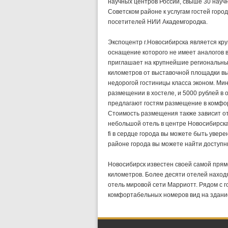
научных центров России, свыше 30 науч
Советском районе к услугам гостей горо
посетителей НИИ Академгородка.
Экспоцентр г.Новосибирска является кр
оснащение которого не имеет аналогов в
приглашает на крупнейшие региональны
километров от выставочной площадки вы
недорогой гостиницы класса эконом. Ми
размещении в хостеле, и 5000 рублей в 
предлагают гостям размещение в комфор
Стоимость размещения также зависит о
небольшой отель в центре Новосибирска
fi в сердце города вы можете быть уве
районе города вы можете найти доступны
Новосибирск известен своей самой прям
километров. Более десяти отелей наход
отель мировой сети Марриотт. Рядом с г
комфортабельных номеров вид на здани