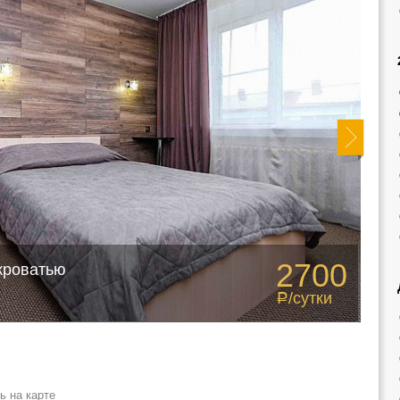
2700
кроватью
/сутки
Р
ь на карте